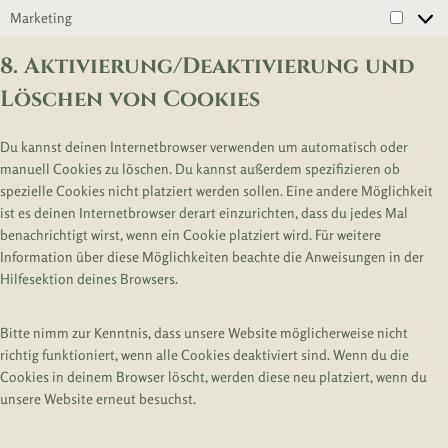
n
l
-
z
Marketing
M
s
e
a
a
t
-
n
8. Aktivierung/Deaktivierung und
r
i
a
a
k
Löschen von Cookies
g
d
l
e
e
s
y
t
s
e
t
Du kannst deinen Internetbrowser verwenden um automatisch oder
i
n
i
manuell Cookies zu löschen. Du kannst außerdem spezifizieren ob
n
s
c
spezielle Cookies nicht platziert werden sollen. Eine andere Möglichkeit
g
e
s
ist es deinen Internetbrowser derart einzurichten, dass du jedes Mal
benachrichtigt wirst, wenn ein Cookie platziert wird. Für weitere
Information über diese Möglichkeiten beachte die Anweisungen in der
Hilfesektion deines Browsers.
Bitte nimm zur Kenntnis, dass unsere Website möglicherweise nicht
richtig funktioniert, wenn alle Cookies deaktiviert sind. Wenn du die
Cookies in deinem Browser löscht, werden diese neu platziert, wenn du
unsere Website erneut besuchst.