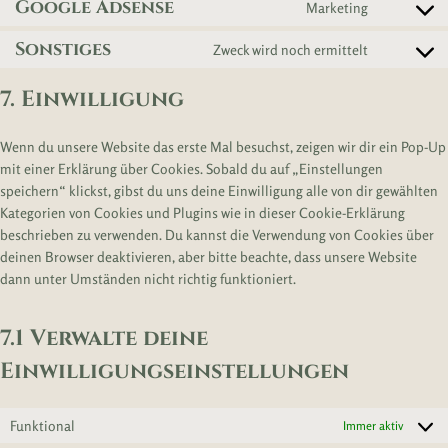
n
t
Google Adsense
s
Marketing
r
i
e
C
n
e
t
o
e
v
c
w
o
s
n
t
Sonstiges
s
Zweck wird noch ermittelt
r
i
e
o
C
n
e
t
o
e
v
c
k
r
o
s
n
t
s
r
i
7. Einwilligung
e
a
d
n
e
t
o
e
v
c
g
d
p
s
n
t
s
r
i
e
o
e
r
Wenn du unsere Website das erste Mal besuchst, zeigen wir dir ein Pop-Up
e
t
o
e
v
c
y
o
n
e
mit einer Erklärung über Cookies. Sobald du auf „Einstellungen
n
t
s
r
i
e
o
g
c
s
speichern“ klickst, gibst du uns deine Einwilligung alle von dir gewählten
t
o
e
v
c
f
u
l
e
s
Kategorien von Cookies und Plugins wie in dieser Cookie-Erklärung
t
s
r
i
e
a
t
e
-
beschrieben zu verwenden. Du kannst die Verwendung von Cookies über
o
e
v
c
w
c
u
-
b
deinen Browser deaktivieren, aber bitte beachte, dass unsere Website
s
r
i
e
h
e
b
m
l
dann unter Umständen nicht richtig funktioniert.
e
v
c
c
a
b
e
a
o
r
i
e
o
t
o
p
c
v
c
g
m
s
7.1 Verwalte deine
o
s
k
i
e
o
p
a
k
s
Einwilligungseinstellungen
c
g
o
l
p
e
o
g
i
p
s
o
l
a
Funktional
Immer aktiv
o
g
e
n