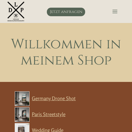
Zum
Inhalt
Jetzt anfragen
springen
Willkommen in
meinem Shop
Germany Drone Shot
Paris Streetstyle
Wedding Guide