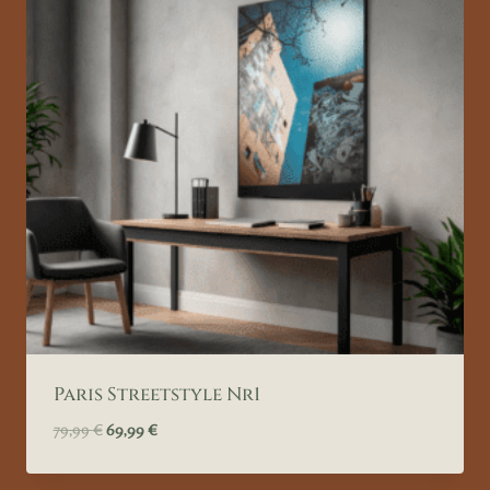
Paris Streetstyle Nr1
Ursprünglicher
Aktueller
79,99
€
69,99
€
Preis
Preis
war:
ist: