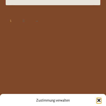
Preis
Preis
war:
ist:
79,99 €
69,99 €.
1
2
→
Zustimmung verwalten