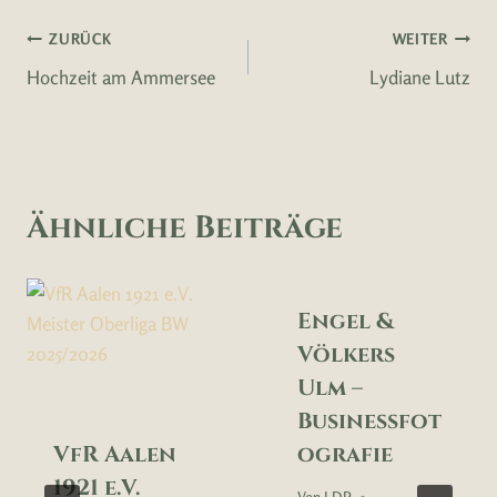
Beitragsnavigation
ZURÜCK
WEITER
Hochzeit am Ammersee
Lydiane Lutz
Ähnliche Beiträge
Engel &
Völkers
Ulm –
Businessfot
VfR Aalen
ografie
1921 e.V.