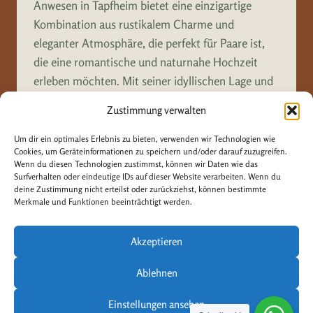
Anwesen in Tapfheim bietet eine einzigartige
Kombination aus rustikalem Charme und
eleganter Atmosphäre, die perfekt für Paare ist,
die eine romantische und naturnahe Hochzeit
erleben möchten. Mit seiner idyllischen Lage und
dem authentischen Charakter bietet…
Zustimmung verwalten
HOFGUT
WEITERLESEN
Um dir ein optimales Erlebnis zu bieten, verwenden wir Technologien wie
BÄLDLESCHWAIGE
Cookies, um Geräteinformationen zu speichern und/oder darauf zuzugreifen.
HOCHZEIT
Wenn du diesen Technologien zustimmst, können wir Daten wie das
Surfverhalten oder eindeutige IDs auf dieser Website verarbeiten. Wenn du
deine Zustimmung nicht erteilst oder zurückziehst, können bestimmte
Merkmale und Funktionen beeinträchtigt werden.
Akzeptieren
Ablehnen
© 2026 Löffler Design & Photography
Datenschutzerklärung
Impressum
Einstellungen ansehen