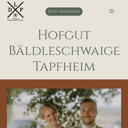
Zum
Inhalt
Jetzt anfragen
springen
Hofgut
Bäldleschwaige
Tapfheim