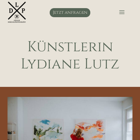
Zum
Inhalt
Jetzt anfragen
springen
Künstlerin
Lydiane Lutz