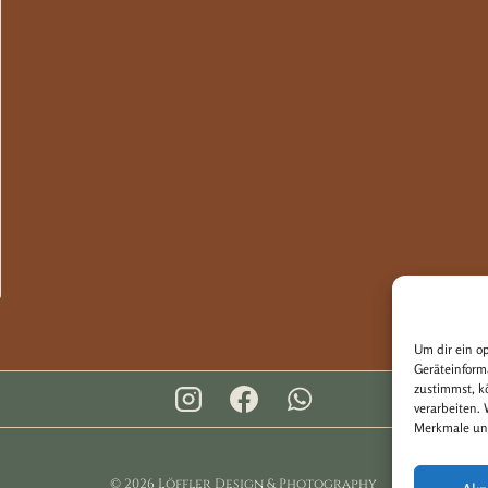
Um dir ein o
Geräteinform
zustimmst, k
verarbeiten.
Merkmale und
© 2026 Löffler Design & Photography