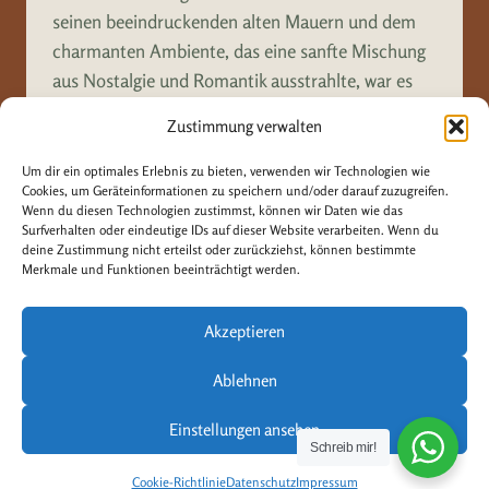
seinen beeindruckenden alten Mauern und dem
charmanten Ambiente, das eine sanfte Mischung
aus Nostalgie und Romantik ausstrahlte, war es
der perfekte Ort, um die intensiven…
Zustimmung verwalten
STANDESAMT
WEITERLESEN
Um dir ein optimales Erlebnis zu bieten, verwenden wir Technologien wie
LAUINGEN
Cookies, um Geräteinformationen zu speichern und/oder darauf zuzugreifen.
HOCHZEIT
Wenn du diesen Technologien zustimmst, können wir Daten wie das
Surfverhalten oder eindeutige IDs auf dieser Website verarbeiten. Wenn du
deine Zustimmung nicht erteilst oder zurückziehst, können bestimmte
Merkmale und Funktionen beeinträchtigt werden.
Akzeptieren
Ablehnen
© 2026 Löffler Design & Photography
Datenschutzerklärung
Impressum
Einstellungen ansehen
Schreib mir!
Cookie-Richtlinie
Datenschutz
Impressum