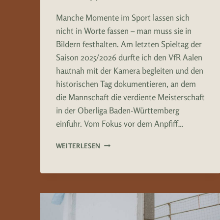
Manche Momente im Sport lassen sich
nicht in Worte fassen – man muss sie in
Bildern festhalten. Am letzten Spieltag der
Saison 2025/2026 durfte ich den VfR Aalen
hautnah mit der Kamera begleiten und den
historischen Tag dokumentieren, an dem
die Mannschaft die verdiente Meisterschaft
in der Oberliga Baden-Württemberg
einfuhr. Vom Fokus vor dem Anpfiff…
VFR
WEITERLESEN
AALEN
1921
E.V.
MEISTER
OBERLIGA
BW
2025/2026