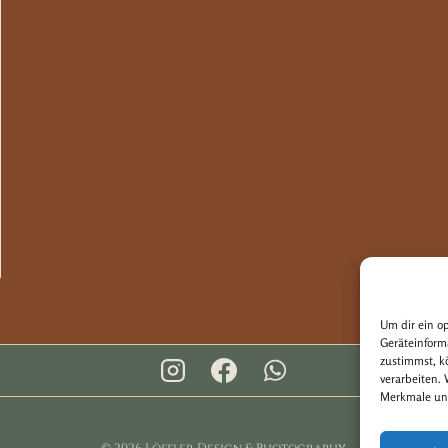
Um dir ein o
Geräteinform
zustimmst, k
verarbeiten.
Merkmale und