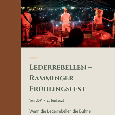
EVENT
Lederrebellen –
Ramminger
Frühlingsfest
Von
LDP
11. Juni 2026
Wenn die Lederrebellen die Bühne