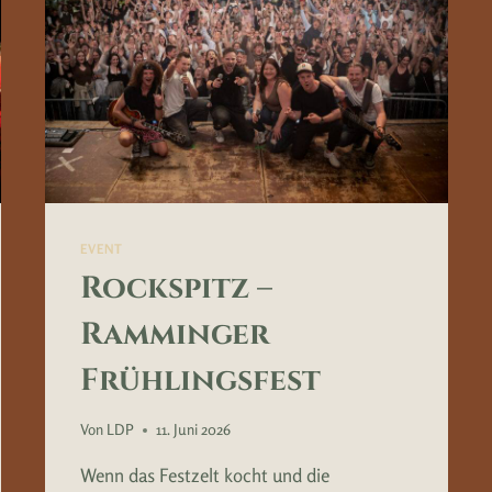
EVENT
Rockspitz –
Ramminger
Frühlingsfest
Von
LDP
11. Juni 2026
Wenn das Festzelt kocht und die